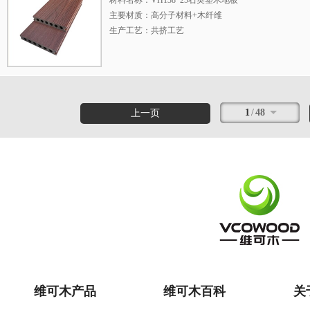
材料名称：VH138*25石英塑木地板
主要材质：高分子材料+木纤维
生产工艺：共挤工艺
型号规格：138*25（mm）
长度说明：常规3米，可定制长度
表面处理：超越木纹
主要功能：VH138*22石英塑木地板是十分理想的户
费用，根据项目环境选择不同花纹，拓宽设计创意空间
1
/
48
上一页
维可木产品
维可木百科
关