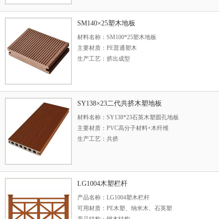
长度说明：常规3米，可定制长度
表面处理：可打磨，可压纹
主要功能：SM100*25塑木地板比实木地板的可塑性
SM140×25塑木地板
就能够制成不同的形状，整个地板的可塑性较强，并且
材料名称：SM100*25塑木地板
风格。
主要材质：PE普通塑木
生产工艺：挤出成型
型号规格：100*25（mm）
长度说明：常规3米，可定制长度
表面处理：可打磨，可压纹
主要功能：SM100*25塑木地板比实木地板的可塑性
SY138×23二代共挤木塑地板
就能够制成不同的形状，整个地板的可塑性较强，并且
材料名称：SY138*23石英木塑圆孔地板
风格。
主要材质：PVC高分子材料+木纤维
生产工艺：共挤
型号规格：138*23（mm）
长度说明：常规3米，可定制长度
表面处理：可打磨，可压纹
主要功能：SY138*23石英木塑圆孔地板具有比原木
LG1004木塑栏杆
生裂缝、翘曲、无木材节疤、斜纹，加入着色剂、复合
产品名称：LG1004塑木栏杆
时保养
可用材质：PE木塑、纳米木、石英塑