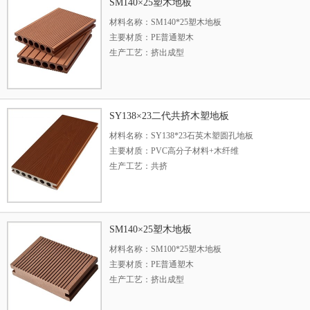
主要功能：SM140*25塑木地板是很好的材料，耗损
SM140×25塑木地板
防腐木地板损耗少，因为塑木地板是型材，可根据景观
材料名称：SM140*25塑木地板
度、厚度、宽度的材料。
主要材质：PE普通塑木
生产工艺：挤出成型
型号规格：140*25（mm）
长度说明：常规3米，可定制长度
表面处理：可打磨，可压纹
主要功能：SM140*25塑木地板是很好的材料，耗损
SY138×23二代共挤木塑地板
防腐木地板损耗少，因为塑木地板是型材，可根据景观
材料名称：SY138*23石英木塑圆孔地板
度、厚度、宽度的材料。
主要材质：PVC高分子材料+木纤维
生产工艺：共挤
型号规格：138*23（mm）
长度说明：常规3米，可定制长度
表面处理：可打磨，可压纹
主要功能：SY138*23石英木塑圆孔地板具有比原木
SM140×25塑木地板
生裂缝、翘曲、无木材节疤、斜纹，加入着色剂、复合
材料名称：SM100*25塑木地板
时保养
主要材质：PE普通塑木
生产工艺：挤出成型
型号规格：100*25（mm）