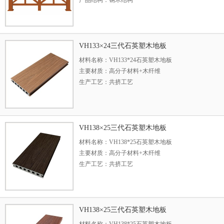
产品结构：钢木结构
产品规格：定制生产
定制说明：可按您需求定制
功能说明：安装LG1004塑木栏杆的用户数量在不断
足不同环境而使用，让私家别院或者公共设施给人简单
VH133×24三代石英塑木地板
具备的优势，也是安装数量一直居高不下的原因。
材料名称：VH133*24石英塑木地板
主要材质：高分子材料+木纤维
生产工艺：共挤工艺
型号规格：133*24（mm）
长度说明：常规3米，可定制长度
表面处理：超越木纹
主要功能：石英塑木为中端户外木材料是普通PE塑木
VH138×25三代石英塑木地板
精美，颜色自然渐变纹理细腻，深受地产别墅等高端项
材料名称：VH138*25石英塑木地板
较脆、颜色牢固性差等缺点，在户外栈道、亲水平台、
主要材质：高分子材料+木纤维
的喜欢
生产工艺：共挤工艺
型号规格：138*25（mm）
长度说明：常规3米，可定制长度
表面处理：超越木纹
主要功能：VH138*22石英塑木地板是十分理想的户
VH138×25三代石英塑木地板
费用，根据项目环境选择不同花纹，拓宽设计创意空间